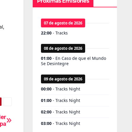
Próximas Emisiones
l,
der
opa