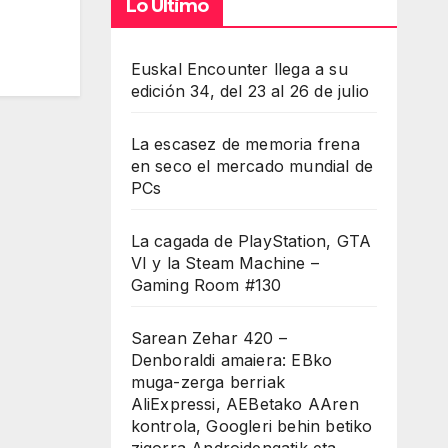
Lo Último
Euskal Encounter llega a su
edición 34, del 23 al 26 de julio
La escasez de memoria frena
en seco el mercado mundial de
PCs
La cagada de PlayStation, GTA
VI y la Steam Machine –
Gaming Room #130
Sarean Zehar 420 –
Denboraldi amaiera: EBko
muga-zerga berriak
AliExpressi, AEBetako AAren
kontrola, Googleri behin betiko
zigorra Androidengatik eta