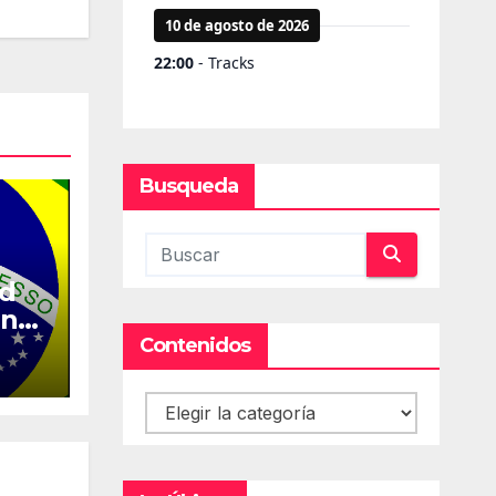
Busqueda
ed
en
Contenidos
Contenidos