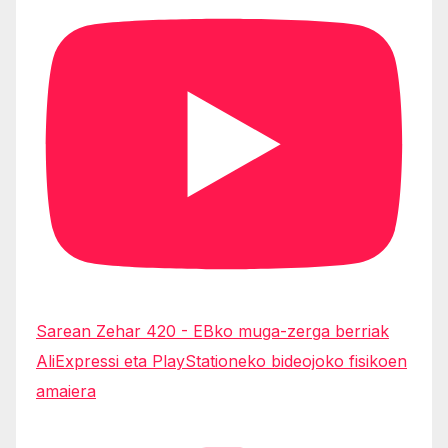
Sarean Zehar 420 - EBko muga-zerga berriak
AliExpressi eta PlayStationeko bideojoko fisikoen
amaiera