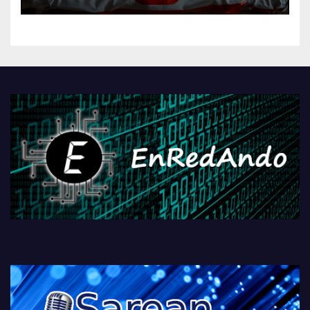
AliExpressi, AEBetako AAren
kontrola, Googleri behin
betiko zigorra
Androidengatik eta
PlayStationeko bideojoko
fisikoen amaiera