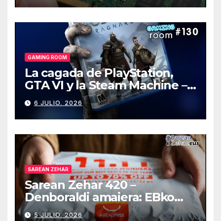
GAMING ROOM
La cagada de PlayStation,
GTA VI y la Steam Machine –
Gaming Room #130
6 JULIO, 2026
SAREAN ZEHAR
Sarean Zehar 420 –
Denboraldi amaiera: EBko
muga-zerga berriak
5 JULIO, 2026