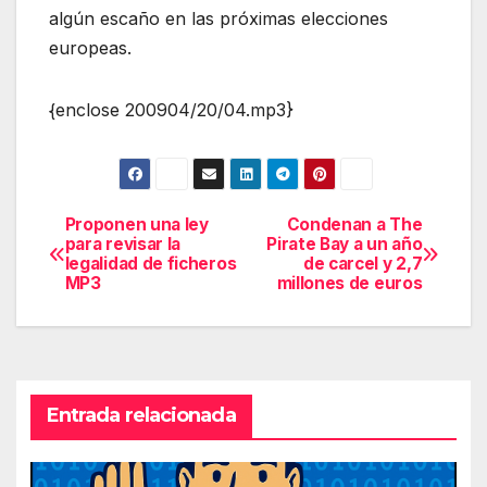
algún escaño en las próximas elecciones
europeas.
{enclose 200904/20/04.mp3}
Proponen una ley
Condenan a The
Navegación
para revisar la
Pirate Bay a un año
legalidad de ficheros
de carcel y 2,7
de
MP3
millones de euros
entradas
Entrada relacionada