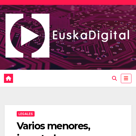
Saltar
al
contenido
LEGALES
Varios menores,