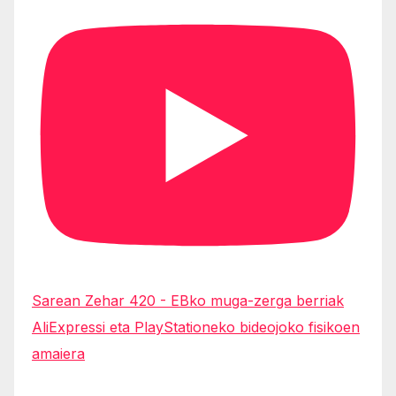
Sarean Zehar 420 - EBko muga-zerga berriak
AliExpressi eta PlayStationeko bideojoko fisikoen
amaiera