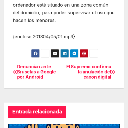
ordenador esté situado en una zona común
del domicilio, para poder supervisar el uso que
hacen los menores.
{enclose 201304/05/01.mp3}
Denuncian ante
El Supremo confirma
Navegación
Bruselas a Google
la anulación del
por Android
canon digital
de
entradas
Entrada relacionada