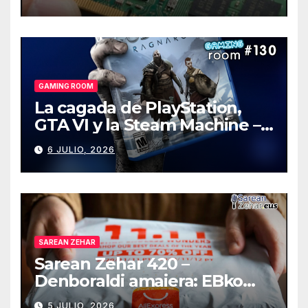
GAMING ROOM
La cagada de PlayStation,
GTA VI y la Steam Machine –
Gaming Room #130
6 JULIO, 2026
SAREAN ZEHAR
Sarean Zehar 420 –
Denboraldi amaiera: EBko
muga-zerga berriak
5 JULIO, 2026