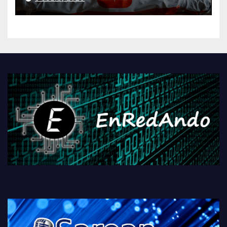
AliExpressi, AEBetako AAren
kontrola, Googleri behin
betiko zigorra
Androidengatik eta
PlayStationeko bideojoko
fisikoen amaiera