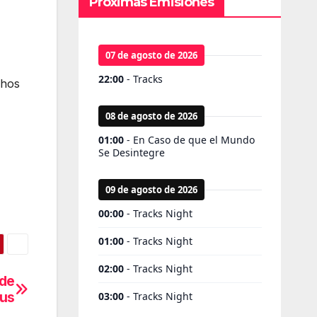
Próximas Emisiones
chos
 de
us