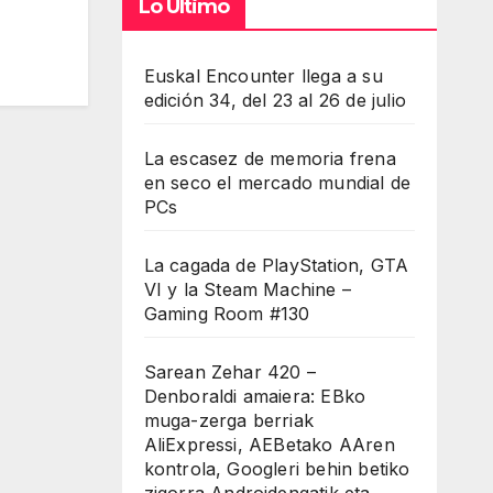
Lo Último
Euskal Encounter llega a su
edición 34, del 23 al 26 de julio
La escasez de memoria frena
en seco el mercado mundial de
PCs
La cagada de PlayStation, GTA
VI y la Steam Machine –
Gaming Room #130
Sarean Zehar 420 –
Denboraldi amaiera: EBko
muga-zerga berriak
AliExpressi, AEBetako AAren
kontrola, Googleri behin betiko
zigorra Androidengatik eta