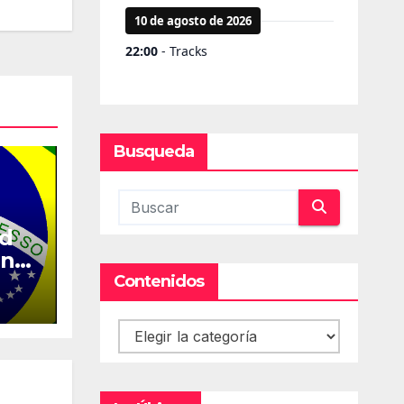
Busqueda
ed
en
Contenidos
Contenidos