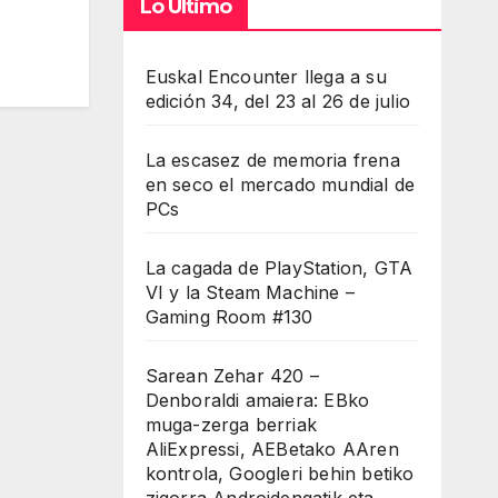
Lo Último
Euskal Encounter llega a su
edición 34, del 23 al 26 de julio
La escasez de memoria frena
en seco el mercado mundial de
PCs
La cagada de PlayStation, GTA
VI y la Steam Machine –
Gaming Room #130
Sarean Zehar 420 –
Denboraldi amaiera: EBko
muga-zerga berriak
AliExpressi, AEBetako AAren
kontrola, Googleri behin betiko
zigorra Androidengatik eta