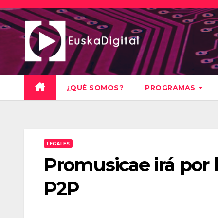
Saltar
al
contenido
¿QUÉ SOMOS?
PROGRAMAS
LEGALES
Promusicae irá por la
P2P