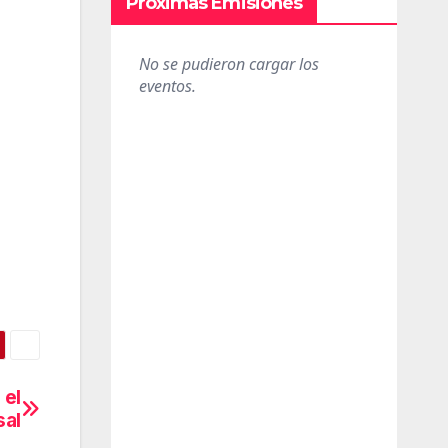
Próximas Emisiones
,
 el
sal