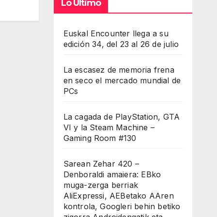
Lo Último
Euskal Encounter llega a su
edición 34, del 23 al 26 de julio
La escasez de memoria frena
en seco el mercado mundial de
PCs
La cagada de PlayStation, GTA
VI y la Steam Machine –
Gaming Room #130
Sarean Zehar 420 –
Denboraldi amaiera: EBko
muga-zerga berriak
AliExpressi, AEBetako AAren
kontrola, Googleri behin betiko
zigorra Androidengatik eta