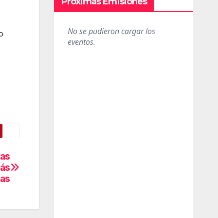
Próximas Emisiones
e
o
las
más
tas