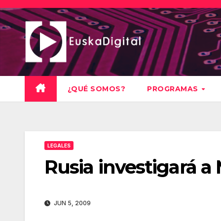
Saltar
al
contenido
¿QUÉ SOMOS?
PROGRAMAS
LEGALES
Rusia investigará a
JUN 5, 2009