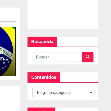
Busqueda
ed
en
Contenidos
Contenidos