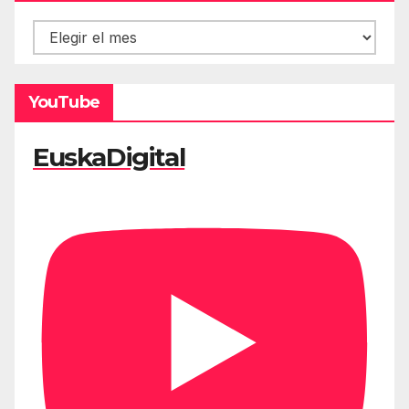
Hemeroteca
YouTube
EuskaDigital