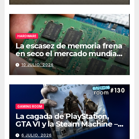
HARDWARE
La escasez de memoria frena
en seco el mercado mundial
de PCs
10 JULIO, 2026
GAMING ROOM
La cagada de PlayStation,
GTA VI y la Steam Machine –
Gaming Room #130
6 JULIO, 2026