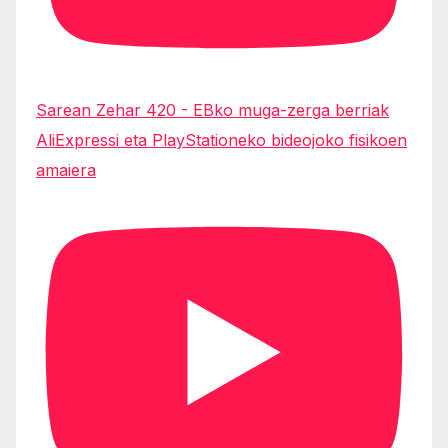
Sarean Zehar 420 - EBko muga-zerga berriak
AliExpressi eta PlayStationeko bideojoko fisikoen
amaiera