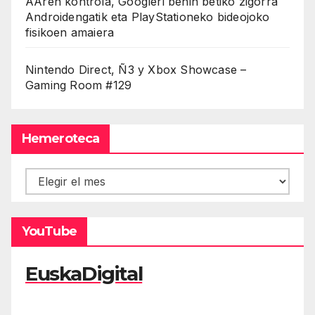
AAren kontrola, Googleri behin betiko zigorra
Androidengatik eta PlayStationeko bideojoko
fisikoen amaiera
Nintendo Direct, Ñ3 y Xbox Showcase –
Gaming Room #129
Hemeroteca
Hemeroteca
YouTube
EuskaDigital