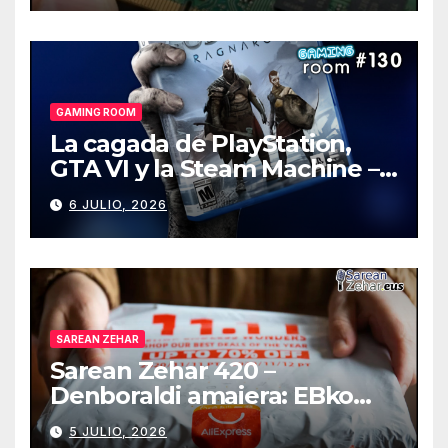
GAMING ROOM
La cagada de PlayStation,
GTA VI y la Steam Machine –
Gaming Room #130
6 JULIO, 2026
SAREAN ZEHAR
Sarean Zehar 420 –
Denboraldi amaiera: EBko
muga-zerga berriak
5 JULIO, 2026
AliExpressi, AEBetako AAren