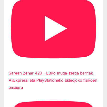
Sarean Zehar 420 - EBko muga-zerga berriak
AliExpressi eta PlayStationeko bideojoko fisikoen
amaiera