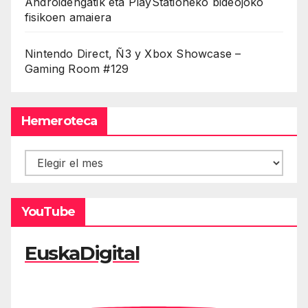
Androidengatik eta PlayStationeko bideojoko
fisikoen amaiera
Nintendo Direct, Ñ3 y Xbox Showcase –
Gaming Room #129
Hemeroteca
Hemeroteca
YouTube
EuskaDigital