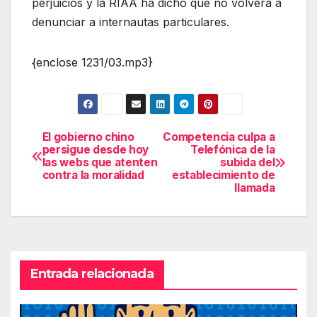
perjuicios y la RIAA ha dicho que no volverá a
denunciar a internautas particulares.
{enclose 1231/03.mp3}
El gobierno chino
Competencia culpa a
Navegación
persigue desde hoy
Telefónica de la
las webs que atenten
subida del
de
contra la moralidad
establecimiento de
llamada
entradas
Entrada relacionada