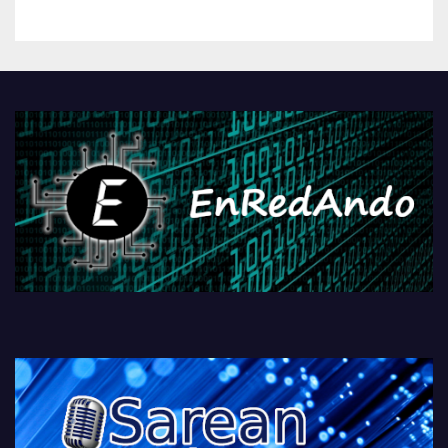
kontrola, Googleri behin
betiko zigorra
Androidengatik eta
PlayStationeko bideojoko
fisikoen amaiera