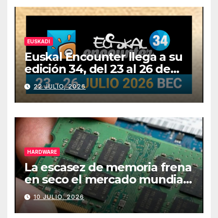
EUSKADI
Euskal Encounter llega a su
edición 34, del 23 al 26 de
julio
22 JULIO, 2026
HARDWARE
La escasez de memoria frena
en seco el mercado mundial
de PCs
10 JULIO, 2026