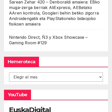
Sarean Zehar 420 – Denboraldi amaiera: EBko
muga-zerga berriak AliExpressi, AEBetako
AAren kontrola, Googleri behin betiko zigorra
Androidengatik eta PlayStationeko bideojoko
fisikoen amaiera
Nintendo Direct, Ñ3 y Xbox Showcase –
Gaming Room #129
Hemeroteca
Hemeroteca
YouTube
EuskaDigital