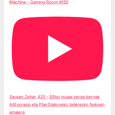
Machine - Gaming Room #130
Sarean Zehar 420 - EBko muga-zerga berriak
AliExpressi eta PlayStationeko bideojoko fisikoen
amaiera