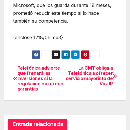
Microsoft, que los guarda durante 18 meses,
prometió reducir éste tiempo si lo hace
también su competencia.
{enclose 1218/06.mp3}
Telefónica advierte
La CMT obliga a
Navegación
que frenará las
Telefónica a ofrecer
inversiones si la
servicio mayorista de
de
regulación no ofrece
Voz IP
garantías
entradas
Entrada relacionada