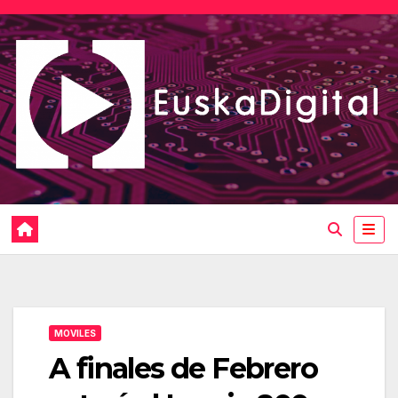
Saltar
al
contenido
MOVILES
A finales de Febrero