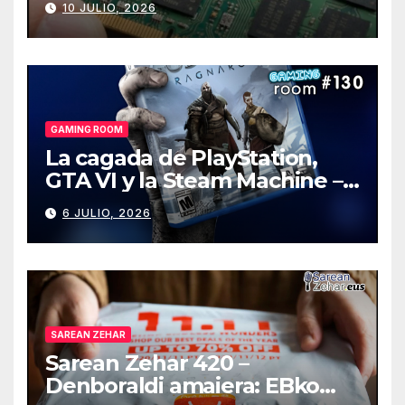
10 JULIO, 2026
GAMING ROOM
La cagada de PlayStation,
GTA VI y la Steam Machine –
Gaming Room #130
6 JULIO, 2026
SAREAN ZEHAR
Sarean Zehar 420 –
Denboraldi amaiera: EBko