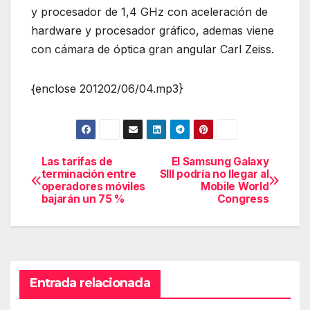
y procesador de 1,4 GHz con aceleración de
hardware y procesador gráfico, ademas viene
con cámara de óptica gran angular Carl Zeiss.
{enclose 201202/06/04.mp3}
Las tarifas de
El Samsung Galaxy
Navegación
terminación entre
SIII podría no llegar al
operadores móviles
Mobile World
de
bajarán un 75 %
Congress
entradas
Entrada relacionada