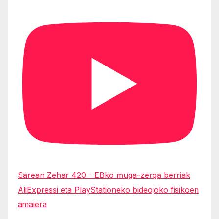
Sarean Zehar 420 - EBko muga-zerga berriak
AliExpressi eta PlayStationeko bideojoko fisikoen
amaiera