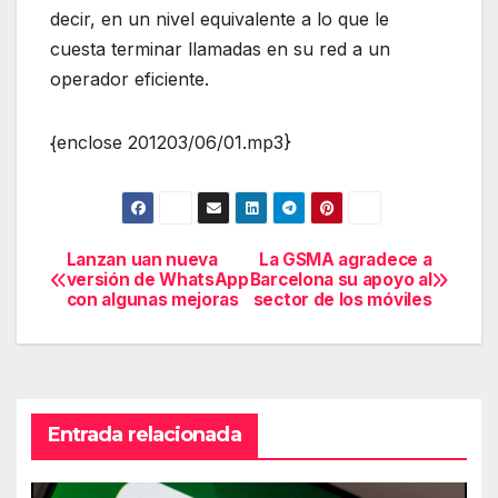
decir, en un nivel equivalente a lo que le
cuesta terminar llamadas en su red a un
operador eficiente.
{enclose 201203/06/01.mp3}
Lanzan uan nueva
La GSMA agradece a
Navegación
versión de WhatsApp
Barcelona su apoyo al
con algunas mejoras
sector de los móviles
de
entradas
Entrada relacionada