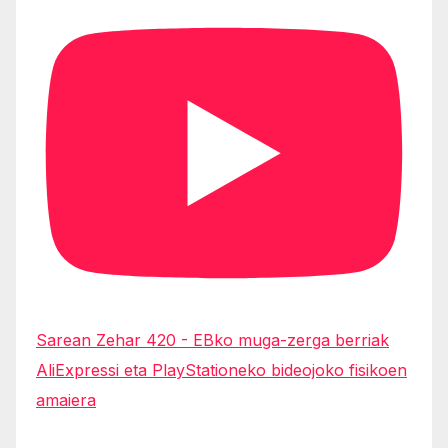
Sarean Zehar 420 - EBko muga-zerga berriak
AliExpressi eta PlayStationeko bideojoko fisikoen
amaiera