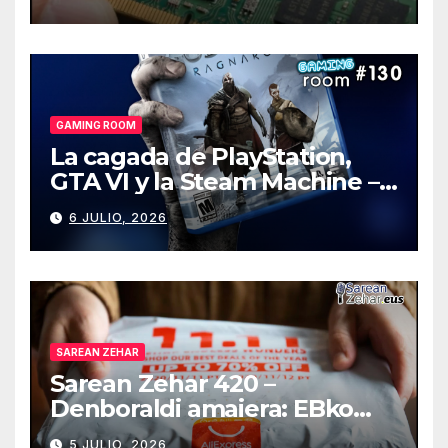
GAMING ROOM
La cagada de PlayStation,
GTA VI y la Steam Machine –
Gaming Room #130
6 JULIO, 2026
SAREAN ZEHAR
Sarean Zehar 420 –
Denboraldi amaiera: EBko
muga-zerga berriak
5 JULIO, 2026