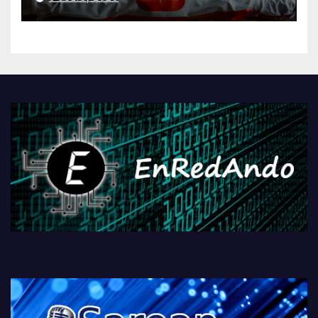
AliExpressi, AEBetako AAren
kontrola, Googleri behin
betiko zigorra
Androidengatik eta
PlayStationeko bideojoko
fisikoen amaiera