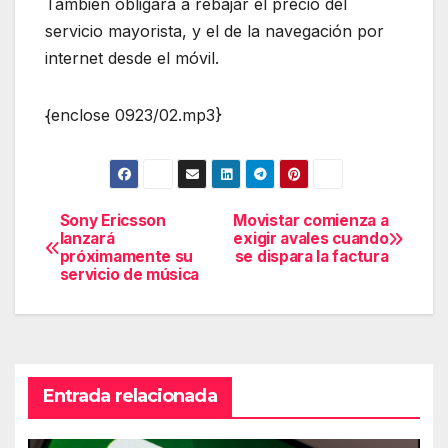
También obligará a rebajar el precio del
servicio mayorista, y el de la navegación por
internet desde el móvil.
{enclose 0923/02.mp3}
Sony Ericsson
Movistar comienza a
Navegación
lanzará
exigir avales cuando
próximamente su
se dispara la factura
de
servicio de música
entradas
Entrada relacionada