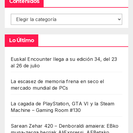
Contenidos
Contenidos
Lo Último
Euskal Encounter llega a su edición 34, del 23
al 26 de julio
La escasez de memoria frena en seco el
mercado mundial de PCs
La cagada de PlayStation, GTA VI y la Steam
Machine – Gaming Room #130
Sarean Zehar 420 – Denboraldi amaiera: EBko
muga-zerga berriak AliExpressi, AEBetako