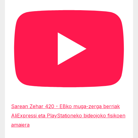
Sarean Zehar 420 - EBko muga-zerga berriak
AliExpressi eta PlayStationeko bideojoko fisikoen
amaiera