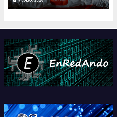
5 JULIO, 2026
AliExpressi, AEBetako AAren
kontrola, Googleri behin
betiko zigorra
Androidengatik eta
PlayStationeko bideojoko
fisikoen amaiera