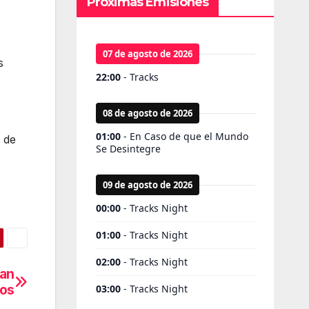
Próximas Emisiones
s
e de
ían
dos