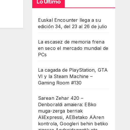
Lo Último
Euskal Encounter llega a su
edición 34, del 23 al 26 de julio
La escasez de memoria frena
en seco el mercado mundial de
PCs
La cagada de PlayStation, GTA
VI y la Steam Machine –
Gaming Room #130
Sarean Zehar 420 –
Denboraldi amaiera: EBko
muga-zerga berriak
AliExpressi, AEBetako AAren
kontrola, Googleri behin betiko
zigorra Androidengatik eta