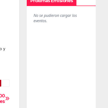
Próximas Emisiones
o y
000
des