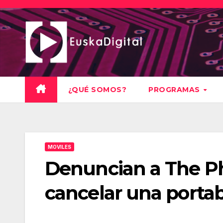
Saltar
al
contenido
¿QUÉ SOMOS?
PROGRAMAS
MOVILES
Denuncian a The Ph
cancelar una portab