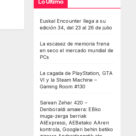
Lo Último
Euskal Encounter llega a su
edición 34, del 23 al 26 de julio
La escasez de memoria frena
en seco el mercado mundial de
PCs
La cagada de PlayStation, GTA
VI y la Steam Machine –
Gaming Room #130
Sarean Zehar 420 –
Denboraldi amaiera: EBko
muga-zerga berriak
AliExpressi, AEBetako AAren
kontrola, Googleri behin betiko
zigorra Androidengatik eta