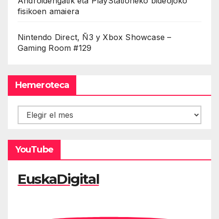
Androidengatik eta PlayStationeko bideojoko
fisikoen amaiera
Nintendo Direct, Ñ3 y Xbox Showcase –
Gaming Room #129
Hemeroteca
Hemeroteca
YouTube
EuskaDigital