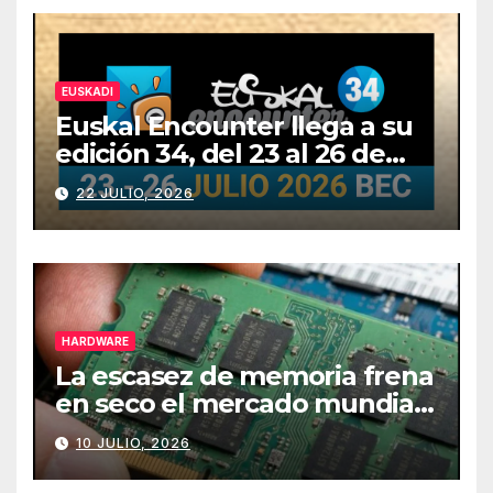
EUSKADI
Euskal Encounter llega a su
edición 34, del 23 al 26 de
julio
22 JULIO, 2026
HARDWARE
La escasez de memoria frena
en seco el mercado mundial
de PCs
10 JULIO, 2026