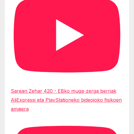
Sarean Zehar 420 - EBko muga-zerga berriak
AliExpressi eta PlayStationeko bideojoko fisikoen
amaiera