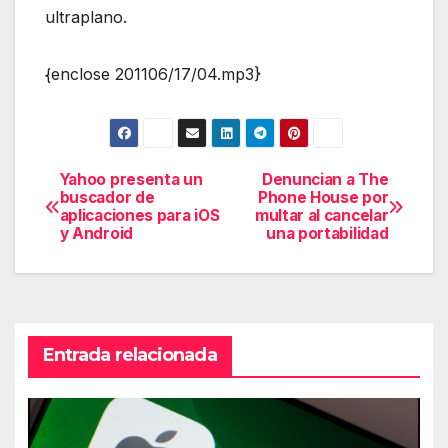
ultraplano.
{enclose 201106/17/04.mp3}
Yahoo presenta un
Denuncian a The
Navegación
buscador de
Phone House por
aplicaciones para iOS
multar al cancelar
de
y Android
una portabilidad
entradas
Entrada relacionada