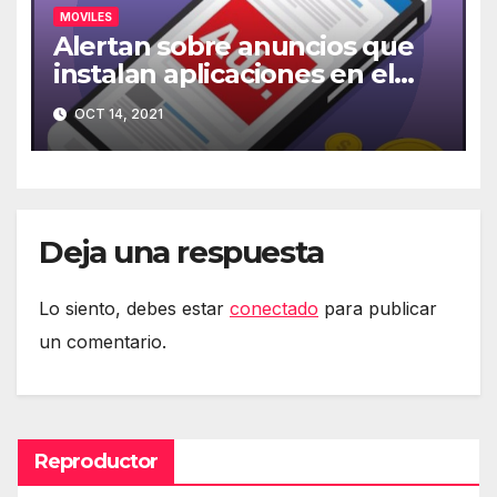
MOVILES
Alertan sobre anuncios que
instalan aplicaciones en el
móvil
OCT 14, 2021
Deja una respuesta
Lo siento, debes estar
conectado
para publicar
un comentario.
Reproductor