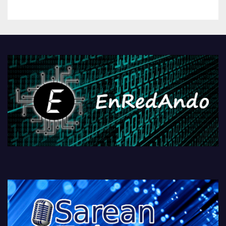
betiko zigorra
Androidengatik eta
PlayStationeko bideojoko
fisikoen amaiera