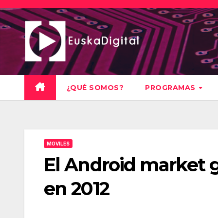
Saltar
al
contenido
¿QUÉ SOMOS?
PROGRAMAS
MOVILES
El Android market g
en 2012