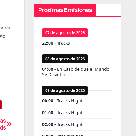
Próximas Emisiones
sa de
sto
tas
rds