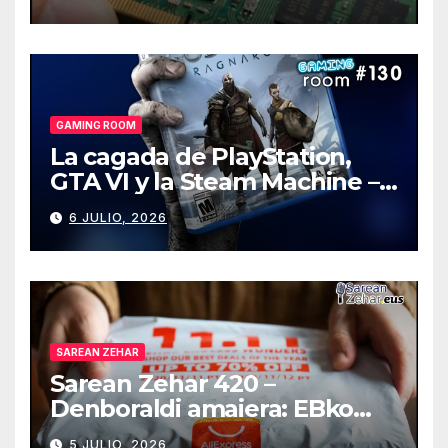
GAMING ROOM
La cagada de PlayStation,
GTA VI y la Steam Machine –
Gaming Room #130
6 JULIO, 2026
SAREAN ZEHAR
Sarean Zehar 420 –
Denboraldi amaiera: EBko
muga-zerga berriak
5 JULIO, 2026