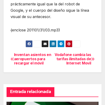
prácticamente igual que la del robot de
Google, y el cuerpo del diseño sigue la línea
visual de su antecesor.
{enclose 201101/31/03.mp3}
Inventan asientos en
Vodafone cambia las
Navegación
aeropuertos para
tarifas ilimitadas de
recargar el móvil
Internet Movil
de
entradas
Entrada relacionada