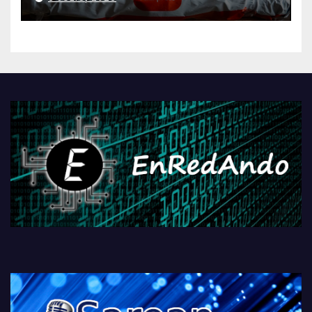
AliExpressi, AEBetako AAren
kontrola, Googleri behin
betiko zigorra
Androidengatik eta
PlayStationeko bideojoko
fisikoen amaiera