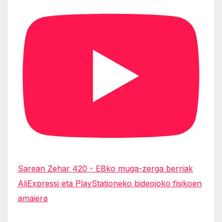
Sarean Zehar 420 - EBko muga-zerga berriak
AliExpressi eta PlayStationeko bideojoko fisikoen
amaiera