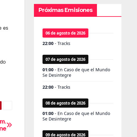
Próximas Emisiones
e es
ndo
rm.
one