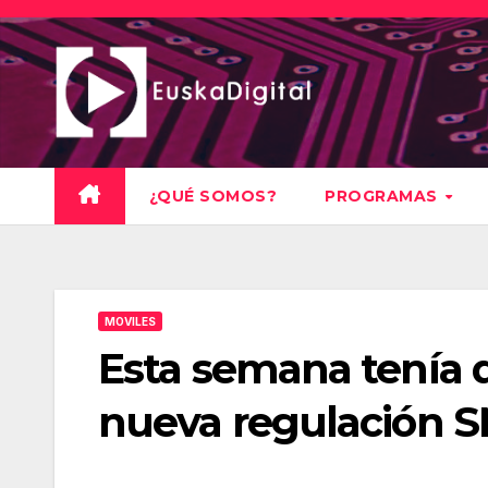
Saltar
al
contenido
¿QUÉ SOMOS?
PROGRAMAS
MOVILES
Esta semana tenía 
nueva regulación