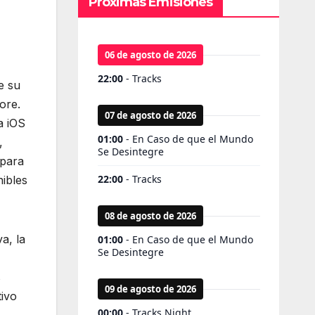
Próximas Emisiones
e su
ore.
a iOS
,
 para
nibles
a, la
s
tivo