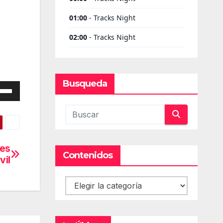
Busqueda
iza
las
cha
jes
Contenidos
iba/abajo
vil
a
entar
Contenidos
minuir