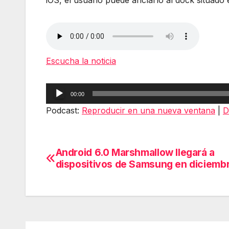
iOS, el usuario puede anclarlo al dock situado en
Escucha la noticia
Reproductor
00:00
de
Podcast:
Reproducir en una nueva ventana
|
D
audio
Android 6.0 Marshmallow llegará a
Navegación
dispositivos de Samsung en diciemb
de
entradas