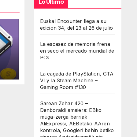
Lo Último
umen.
Euskal Encounter llega a su
edición 34, del 23 al 26 de julio
La escasez de memoria frena
en seco el mercado mundial de
PCs
el
La cagada de PlayStation, GTA
VI y la Steam Machine –
Gaming Room #130
Sarean Zehar 420 –
Denboraldi amaiera: EBko
muga-zerga berriak
AliExpressi, AEBetako AAren
kontrola, Googleri behin betiko
zigorra Androidengatik eta