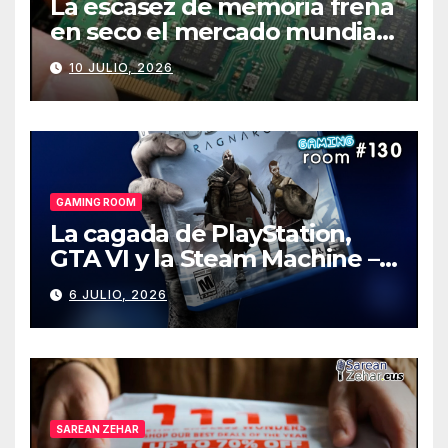
La escasez de memoria frena
en seco el mercado mundial
de PCs
10 JULIO, 2026
GAMING ROOM
La cagada de PlayStation,
GTA VI y la Steam Machine –
Gaming Room #130
6 JULIO, 2026
SAREAN ZEHAR