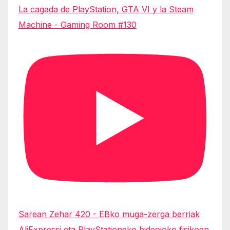
La cagada de PlayStation, GTA VI y la Steam
Machine - Gaming Room #130
Sarean Zehar 420 - EBko muga-zerga berriak
AliExpressi eta PlayStationeko bideojoko fisikoen