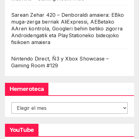
Sarean Zehar 420 – Denboraldi amaiera: EBko
muga-zerga berriak AliExpressi, AEBetako
AAren kontrola, Googleri behin betiko zigorra
Androidengatik eta PlayStationeko bideojoko
fisikoen amaiera
Nintendo Direct, Ñ3 y Xbox Showcase –
Gaming Room #129
Hemeroteca
Hemeroteca
YouTube