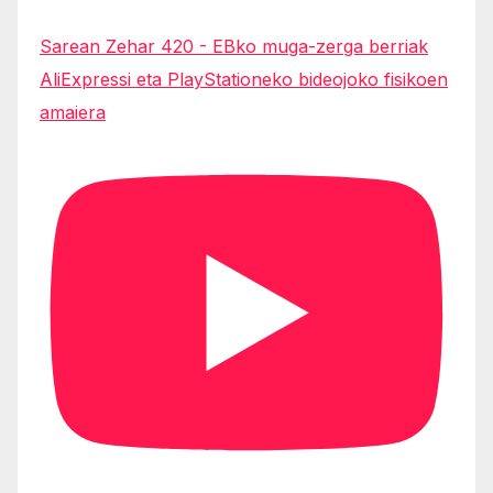
Sarean Zehar 420 - EBko muga-zerga berriak
AliExpressi eta PlayStationeko bideojoko fisikoen
amaiera