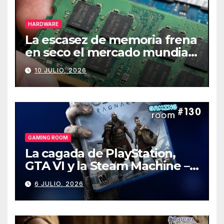
HARDWARE
La escasez de memoria frena
en seco el mercado mundial
de PCs
10 JULIO, 2026
GAMING ROOM
La cagada de PlayStation,
GTA VI y la Steam Machine –
Gaming Room #130
6 JULIO, 2026