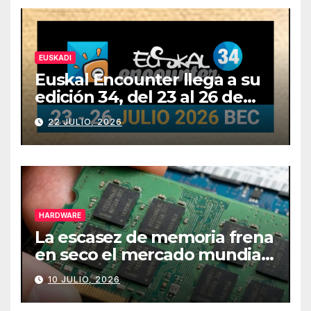
EUSKADI
Euskal Encounter llega a su
edición 34, del 23 al 26 de
julio
22 JULIO, 2026
HARDWARE
La escasez de memoria frena
en seco el mercado mundial
de PCs
10 JULIO, 2026