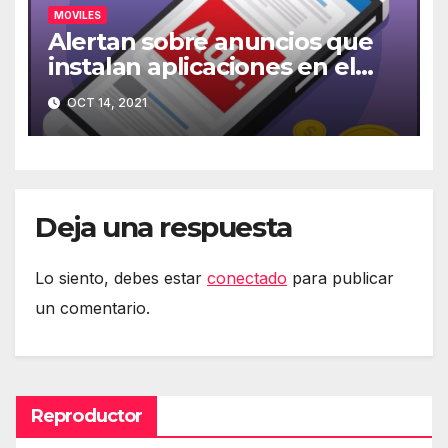
MOVILES
Alertan sobre anuncios que
instalan aplicaciones en el
móvil
OCT 14, 2021
Deja una respuesta
Lo siento, debes estar
conectado
para publicar
un comentario.
Reproductor