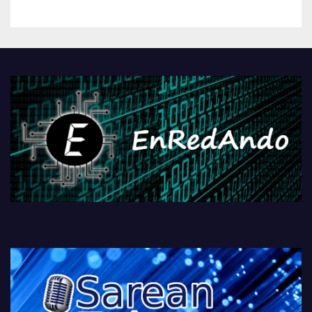
betiko zigorra
Androidengatik eta
PlayStationeko bideojoko
fisikoen amaiera