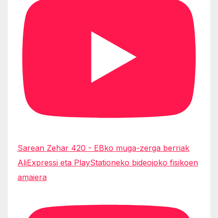
Sarean Zehar 420 - EBko muga-zerga berriak
AliExpressi eta PlayStationeko bideojoko fisikoen
amaiera