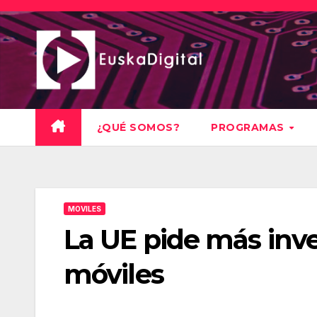
Saltar
al
contenido
¿QUÉ SOMOS?
PROGRAMAS
MOVILES
La UE pide más inve
móviles