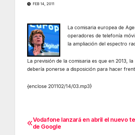
FEB 14, 2011
La comisaria europea de Agen
operadores de telefonía móvil
la ampliación del espectro rad
La previsión de la comisaria es que en 2013, l
debería ponerse a disposición para hacer frent
{enclose 201102/14/03.mp3}
Vodafone lanzará en abril el nuevo t
Navegación
de Google
de