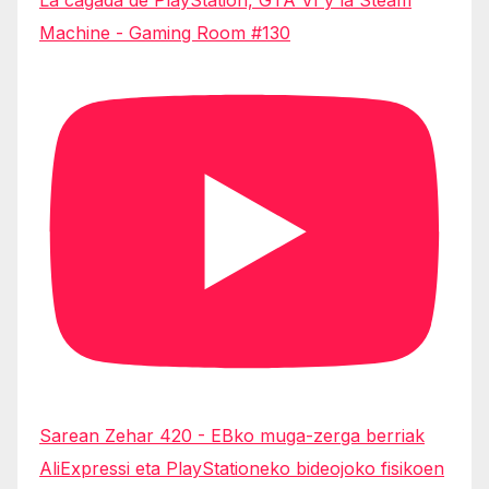
Machine - Gaming Room #130
Sarean Zehar 420 - EBko muga-zerga berriak
AliExpressi eta PlayStationeko bideojoko fisikoen