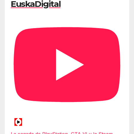
EuskaDigital
La cagada de PlayStation, GTA VI y la Steam