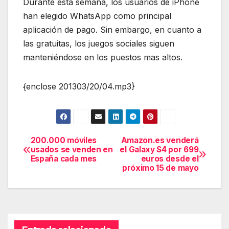
Durante esta semana, los usuarios de iPhone
han elegido WhatsApp como principal
aplicación de pago. Sin embargo, en cuanto a
las gratuitas, los juegos sociales siguen
manteniéndose en los puestos mas altos.
{enclose 201303/20/04.mp3}
200.000 móviles
Amazon.es venderá
Navegación
usados se venden en
el Galaxy S4 por 699
España cada mes
euros desde el
de
próximo 15 de mayo
entradas