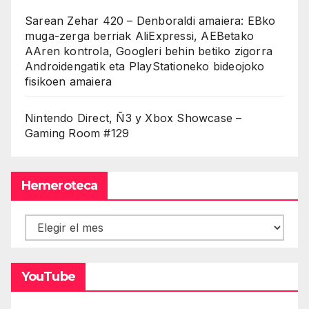
Sarean Zehar 420 – Denboraldi amaiera: EBko
muga-zerga berriak AliExpressi, AEBetako
AAren kontrola, Googleri behin betiko zigorra
Androidengatik eta PlayStationeko bideojoko
fisikoen amaiera
Nintendo Direct, Ñ3 y Xbox Showcase –
Gaming Room #129
Hemeroteca
Hemeroteca
YouTube