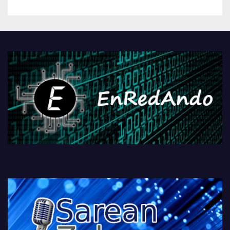
betiko zigorra
Androidengatik eta
PlayStationeko bideojoko
fisikoen amaiera