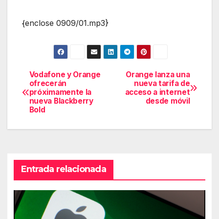
{enclose 0909/01.mp3}
Vodafone y Orange
Orange lanza una
Navegación
ofrecerán
nueva tarifa de
próximamente la
acceso a internet
de
nueva Blackberry
desde móvil
Bold
entradas
Entrada relacionada