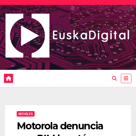
Saltar
al
contenido
MOVILES
Motorola denuncia