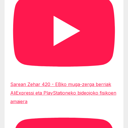
Sarean Zehar 420 - EBko muga-zerga berriak
AliExpressi eta PlayStationeko bideojoko fisikoen
amaiera