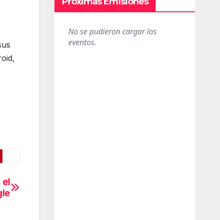
Próximas Emisiones
sus
oid,
 el
gle