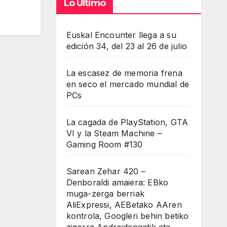
Lo Último
Euskal Encounter llega a su
edición 34, del 23 al 26 de julio
La escasez de memoria frena
en seco el mercado mundial de
PCs
La cagada de PlayStation, GTA
VI y la Steam Machine –
Gaming Room #130
Sarean Zehar 420 –
Denboraldi amaiera: EBko
muga-zerga berriak
AliExpressi, AEBetako AAren
kontrola, Googleri behin betiko
zigorra Androidengatik eta