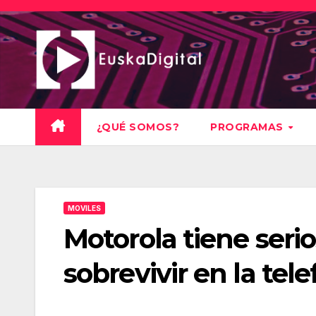
Saltar
al
contenido
¿QUÉ SOMOS?
PROGRAMAS
MOVILES
Motorola tiene seri
sobrevivir en la tel