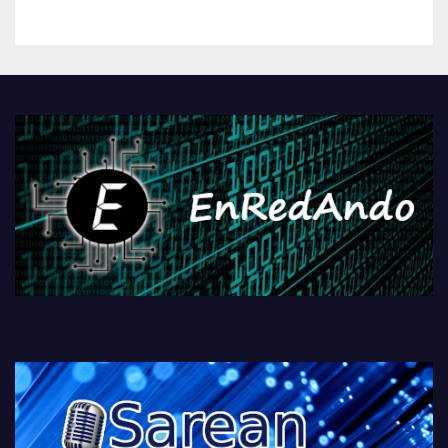
kontrola, Googleri behin
betiko zigorra
Androidengatik eta
PlayStationeko bideojoko
fisikoen amaiera