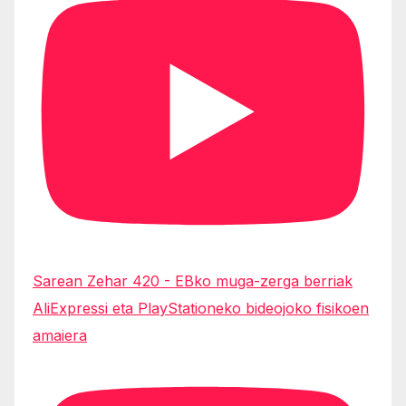
Sarean Zehar 420 - EBko muga-zerga berriak
AliExpressi eta PlayStationeko bideojoko fisikoen
amaiera