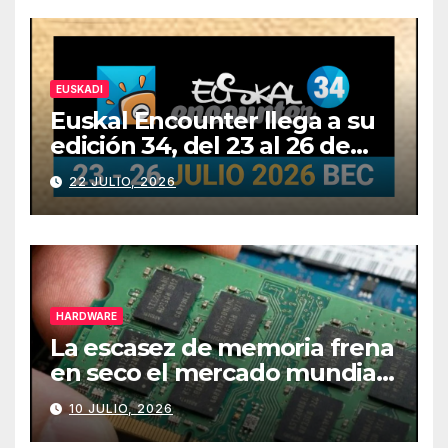
EUSKADI
Euskal Encounter llega a su
edición 34, del 23 al 26 de
julio
22 JULIO, 2026
HARDWARE
La escasez de memoria frena
en seco el mercado mundial
de PCs
10 JULIO, 2026