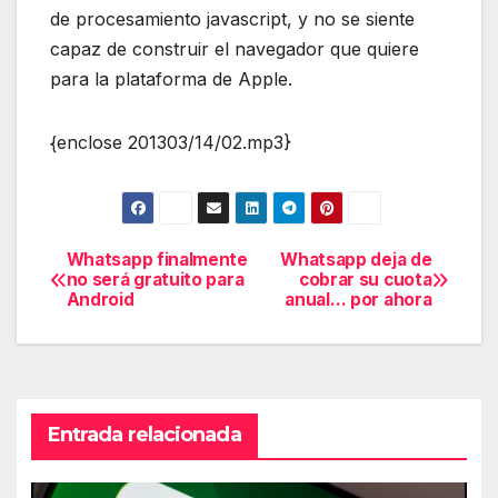
de procesamiento javascript, y no se siente
capaz de construir el navegador que quiere
para la plataforma de Apple.
{enclose 201303/14/02.mp3}
Whatsapp finalmente
Whatsapp deja de
Navegación
no será gratuito para
cobrar su cuota
Android
anual… por ahora
de
entradas
Entrada relacionada