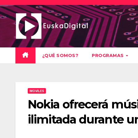
Saltar
al
contenido
¿QUÉ SOMOS?
PROGRAMAS
MOVILES
Nokia ofrecerá mús
ilimitada durante u