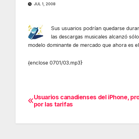
JUL 1, 2008
Sus usuarios podrían quedarse dura
las descargas musicales alcanzó sólo
modelo dominante de mercado que ahora es el
{enclose 0701/03.mp3}
Usuarios canadienses del iPhone, pr
Navegación
por las tarifas
de
entradas