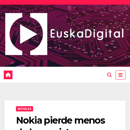
Saltar
al
contenido
MOVILES
Nokia pierde menos