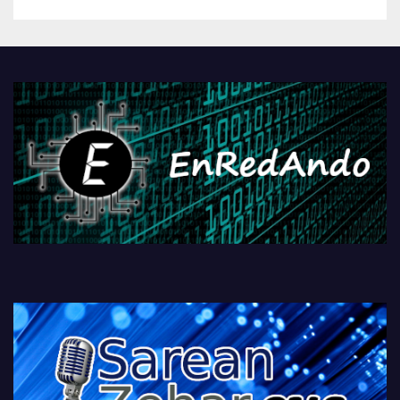
betiko zigorra
Androidengatik eta
PlayStationeko bideojoko
fisikoen amaiera