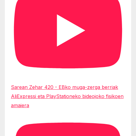
Sarean Zehar 420 - EBko muga-zerga berriak
AliExpressi eta PlayStationeko bideojoko fisikoen
amaiera