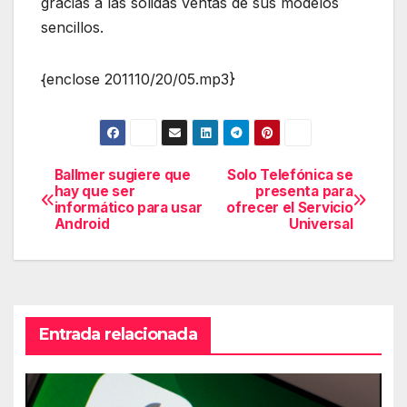
gracias a las sólidas ventas de sus modelos
sencillos.
{enclose 201110/20/05.mp3}
Ballmer sugiere que
Solo Telefónica se
Navegación
hay que ser
presenta para
informático para usar
ofrecer el Servicio
de
Android
Universal
entradas
Entrada relacionada