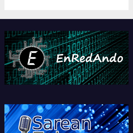
betiko zigorra
Androidengatik eta
PlayStationeko bideojoko
fisikoen amaiera