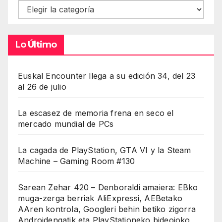
Contenidos
Lo Último
Euskal Encounter llega a su edición 34, del 23
al 26 de julio
La escasez de memoria frena en seco el
mercado mundial de PCs
La cagada de PlayStation, GTA VI y la Steam
Machine – Gaming Room #130
Sarean Zehar 420 – Denboraldi amaiera: EBko
muga-zerga berriak AliExpressi, AEBetako
AAren kontrola, Googleri behin betiko zigorra
Androidengatik eta PlayStationeko bideojoko