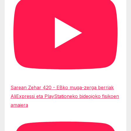
Sarean Zehar 420 - EBko muga-zerga berriak
AliExpressi eta PlayStationeko bideojoko fisikoen
amaiera