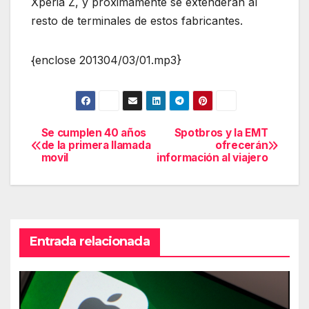
Xperia Z, y proximamente se extenderán al
resto de terminales de estos fabricantes.
{enclose 201304/03/01.mp3}
Se cumplen 40 años
Spotbros y la EMT
Navegación
de la primera llamada
ofrecerán
movil
información al viajero
de
entradas
Entrada relacionada