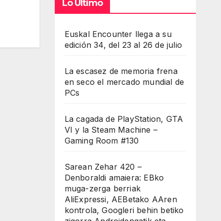
Lo Último
Euskal Encounter llega a su
edición 34, del 23 al 26 de julio
La escasez de memoria frena
en seco el mercado mundial de
PCs
La cagada de PlayStation, GTA
VI y la Steam Machine –
Gaming Room #130
Sarean Zehar 420 –
Denboraldi amaiera: EBko
muga-zerga berriak
AliExpressi, AEBetako AAren
kontrola, Googleri behin betiko
zigorra Androidengatik eta