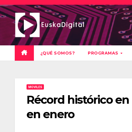
Saltar
al
contenido
¿QUÉ SOMOS?
PROGRAMAS
MOVILES
Récord histórico en
en enero