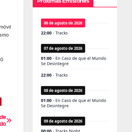
Próximas Emisiones
móvil
ismo
00
 de
ndo