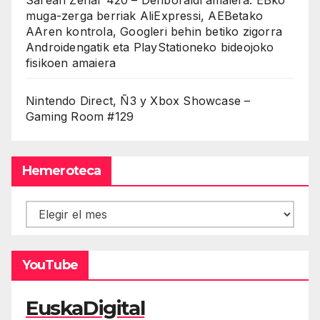
muga-zerga berriak AliExpressi, AEBetako
AAren kontrola, Googleri behin betiko zigorra
Androidengatik eta PlayStationeko bideojoko
fisikoen amaiera
Nintendo Direct, Ñ3 y Xbox Showcase –
Gaming Room #129
Hemeroteca
Hemeroteca
YouTube
EuskaDigital