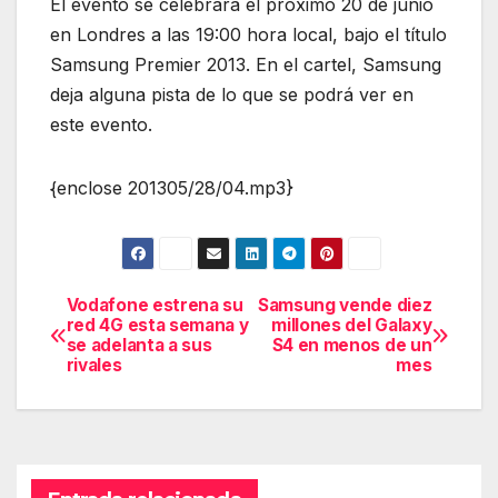
El evento se celebrará el próximo 20 de junio
en Londres a las 19:00 hora local, bajo el título
Samsung Premier 2013. En el cartel, Samsung
deja alguna pista de lo que se podrá ver en
este evento.
{enclose 201305/28/04.mp3}
Vodafone estrena su
Samsung vende diez
Navegación
red 4G esta semana y
millones del Galaxy
se adelanta a sus
S4 en menos de un
de
rivales
mes
entradas