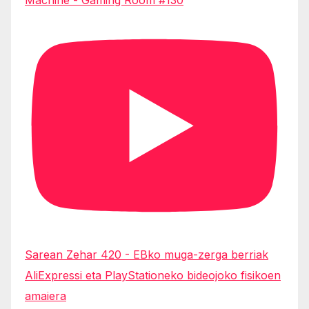
Sarean Zehar 420 - EBko muga-zerga berriak
AliExpressi eta PlayStationeko bideojoko fisikoen
amaiera