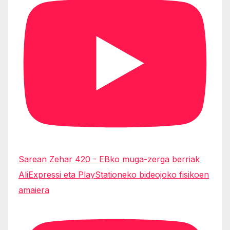
Sarean Zehar 420 - EBko muga-zerga berriak
AliExpressi eta PlayStationeko bideojoko fisikoen
amaiera