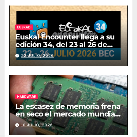
EUSKADI
Euskal Encounter llega a su
edición 34, del 23 al 26 de
julio
22 JULIO, 2026
HARDWARE
La escasez de memoria frena
en seco el mercado mundial
de PCs
10 JULIO, 2026