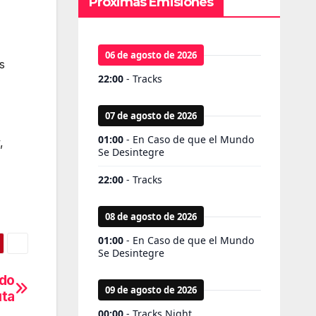
Próximas Emisiones
s
,
ndo
uta