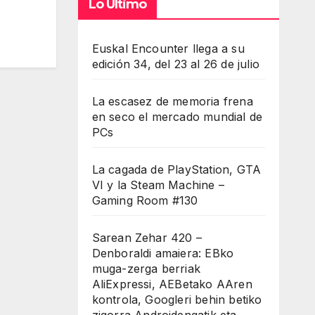
Lo Último
Euskal Encounter llega a su
edición 34, del 23 al 26 de julio
La escasez de memoria frena
en seco el mercado mundial de
PCs
La cagada de PlayStation, GTA
VI y la Steam Machine –
Gaming Room #130
Sarean Zehar 420 –
Denboraldi amaiera: EBko
muga-zerga berriak
AliExpressi, AEBetako AAren
kontrola, Googleri behin betiko
zigorra Androidengatik eta