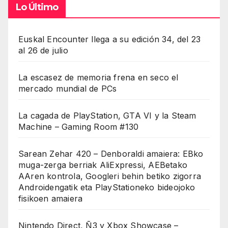
Lo Último
Euskal Encounter llega a su edición 34, del 23
al 26 de julio
La escasez de memoria frena en seco el
mercado mundial de PCs
La cagada de PlayStation, GTA VI y la Steam
Machine – Gaming Room #130
Sarean Zehar 420 – Denboraldi amaiera: EBko
muga-zerga berriak AliExpressi, AEBetako
AAren kontrola, Googleri behin betiko zigorra
Androidengatik eta PlayStationeko bideojoko
fisikoen amaiera
Nintendo Direct, Ñ3 y Xbox Showcase –