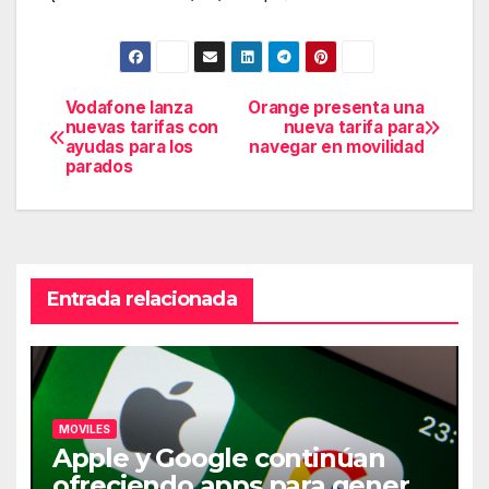
Vodafone lanza
Orange presenta una
Navegación
nuevas tarifas con
nueva tarifa para
ayudas para los
navegar en movilidad
de
parados
entradas
Entrada relacionada
MOVILES
Apple y Google continúan
ofreciendo apps para generar