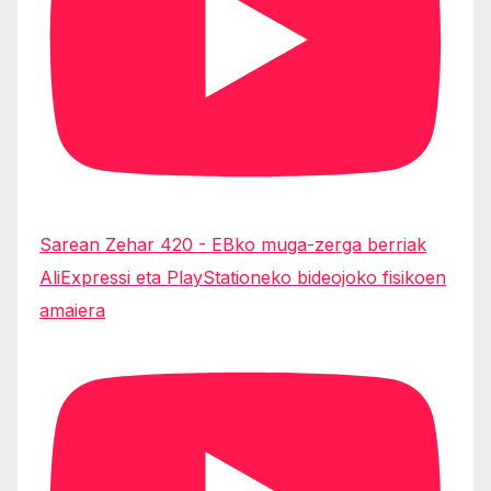
Sarean Zehar 420 - EBko muga-zerga berriak
AliExpressi eta PlayStationeko bideojoko fisikoen
amaiera