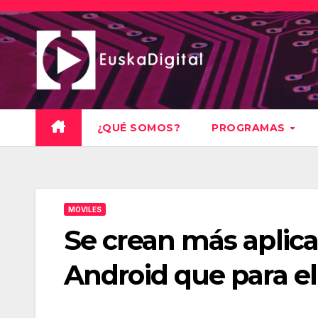
Saltar
al
contenido
¿QUÉ SOMOS?
PROGRAMAS
MOVILES
Se crean más aplica
Android que para e