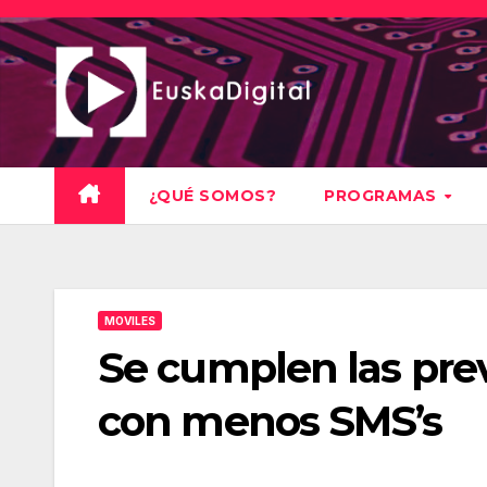
Saltar
al
contenido
¿QUÉ SOMOS?
PROGRAMAS
MOVILES
Se cumplen las prev
con menos SMS’s