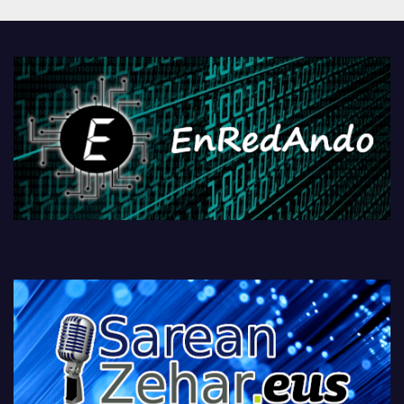
Androidengatik eta
PlayStationeko bideojoko
fisikoen amaiera