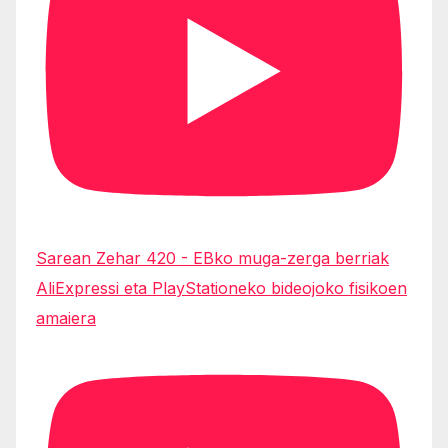
Sarean Zehar 420 - EBko muga-zerga berriak
AliExpressi eta PlayStationeko bideojoko fisikoen
amaiera