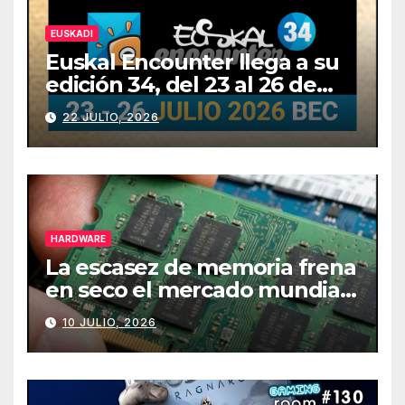
EUSKADI
Euskal Encounter llega a su
edición 34, del 23 al 26 de
julio
22 JULIO, 2026
HARDWARE
La escasez de memoria frena
en seco el mercado mundial
de PCs
10 JULIO, 2026