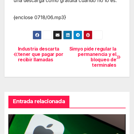
una descarga como gratuita cuando no lo es.
{enclose 0718/06.mp3}
Industria descarta
Simyo pide regular la
Navegación
tener que pagar por
permanencia y el
recibir llamadas
bloqueo de
de
terminales
entradas
Entrada relacionada