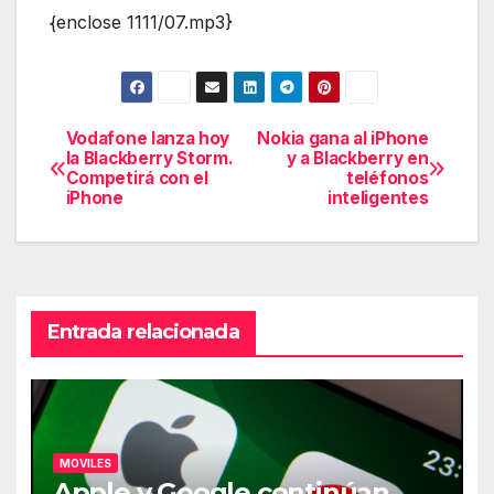
{enclose 1111/07.mp3}
Vodafone lanza hoy
Nokia gana al iPhone
Navegación
la Blackberry Storm.
y a Blackberry en
Competirá con el
teléfonos
de
iPhone
inteligentes
entradas
Entrada relacionada
MOVILES
Apple y Google continúan