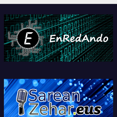
PlayStationeko bideojoko
fisikoen amaiera