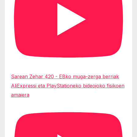
Sarean Zehar 420 - EBko muga-zerga berriak
AliExpressi eta PlayStationeko bideojoko fisikoen
amaiera