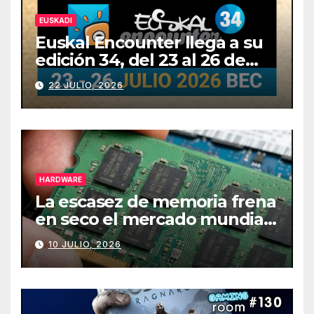
EUSKADI
Euskal Encounter llega a su
edición 34, del 23 al 26 de
julio
22 JULIO, 2026
HARDWARE
La escasez de memoria frena
en seco el mercado mundial
de PCs
10 JULIO, 2026