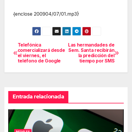
{enclose 200904/07/01.mp3}
Telefónica
Las hermandades de
Navegación
comercializará desde
Sem. Santa recibirán
el viernes, el
la predicción del
de
teléfono de Google
tiempo por SMS
entradas
Entrada relacionada
MOVILES