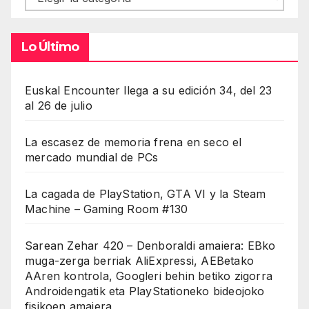
Lo Último
Euskal Encounter llega a su edición 34, del 23
al 26 de julio
La escasez de memoria frena en seco el
mercado mundial de PCs
La cagada de PlayStation, GTA VI y la Steam
Machine – Gaming Room #130
Sarean Zehar 420 – Denboraldi amaiera: EBko
muga-zerga berriak AliExpressi, AEBetako
AAren kontrola, Googleri behin betiko zigorra
Androidengatik eta PlayStationeko bideojoko
fisikoen amaiera