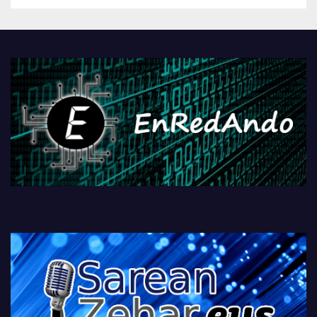
Androidengatik eta
PlayStationeko bideojoko
fisikoen amaiera