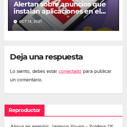
Alertan sobre anuncios que
instalan aplicaciones en el
móvil
OCT 14, 2021
Deja una respuesta
Lo siento, debes estar
conectado
para publicar
un comentario.
Reproductor
Ahora en emisión: Jamison Young - Soldiers Of