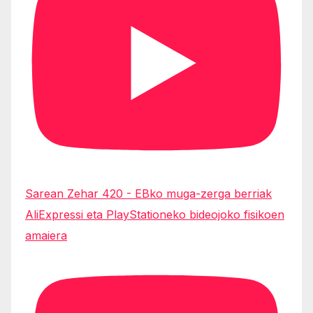
Sarean Zehar 420 - EBko muga-zerga berriak
AliExpressi eta PlayStationeko bideojoko fisikoen
amaiera