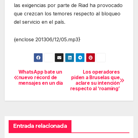
las exigencias por parte de Riad ha provocado
que crezcan los temores respecto al bloqueo
del servicio en el país.
{enclose 201306/12/05.mp3}
WhatsApp bate un
Los operadores
Navegación
nuevo récord de
piden a Bruselas que
mensajes en un día
aclare su intención
de
respecto al ‘roaming’
entradas
Entrada relacionada