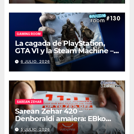
GAMING ROOM
La cagada de PlayStation,
GTA VI y la Steam Machine –
Gaming Room #130
6 JULIO, 2026
SAREAN ZEHAR
Sarean Zehar 420 –
Denboraldi amaiera: EBko
muga-zerga berriak
5 JULIO, 2026
AliExpressi, AEBetako AAren