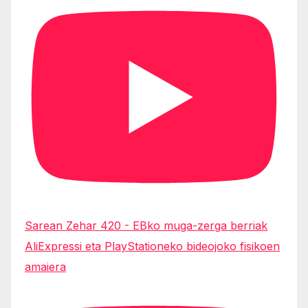
Sarean Zehar 420 - EBko muga-zerga berriak
AliExpressi eta PlayStationeko bideojoko fisikoen
amaiera