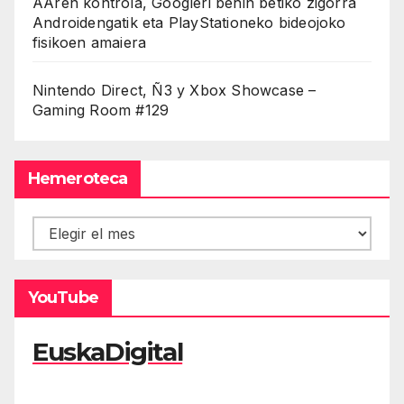
AAren kontrola, Googleri behin betiko zigorra
Androidengatik eta PlayStationeko bideojoko
fisikoen amaiera
Nintendo Direct, Ñ3 y Xbox Showcase –
Gaming Room #129
Hemeroteca
Hemeroteca
YouTube
EuskaDigital