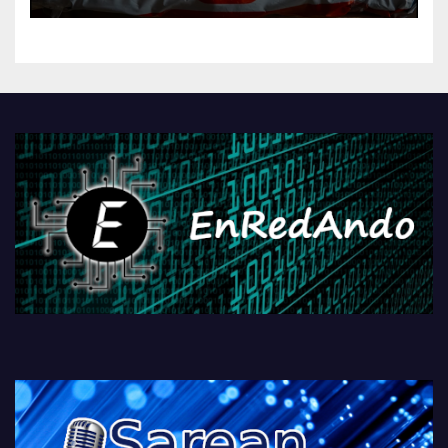
kontrola, Googleri behin
betiko zigorra
Androidengatik eta
PlayStationeko bideojoko
fisikoen amaiera