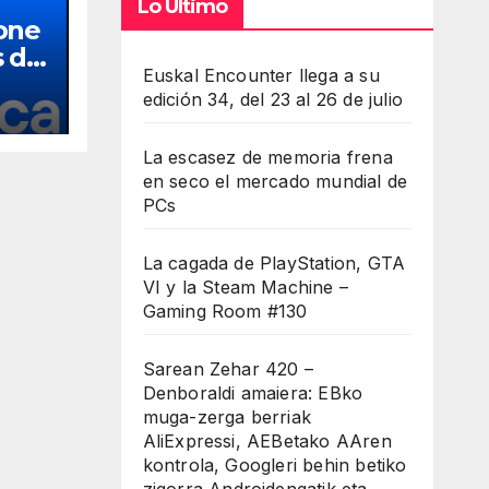
Lo Último
one
s de
Euskal Encounter llega a su
edición 34, del 23 al 26 de julio
La escasez de memoria frena
en seco el mercado mundial de
PCs
La cagada de PlayStation, GTA
VI y la Steam Machine –
Gaming Room #130
Sarean Zehar 420 –
Denboraldi amaiera: EBko
muga-zerga berriak
AliExpressi, AEBetako AAren
kontrola, Googleri behin betiko
zigorra Androidengatik eta