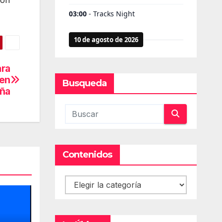
con
ara
 en
Busqueda
uña
Contenidos
Contenidos