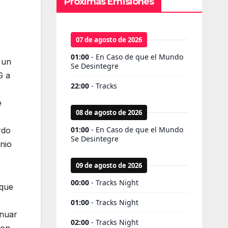
Próximas Emisiones
 un
G a
e
rdo
unio
 que
inuar