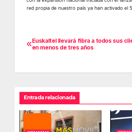
con la expansión nacional iniciada con el lan
red propia de nuestro país ya han activado el 
Euskaltel llevará fibra a todos sus cl
Navegación
en menos de tres años
de
entradas
Entrada relacionada