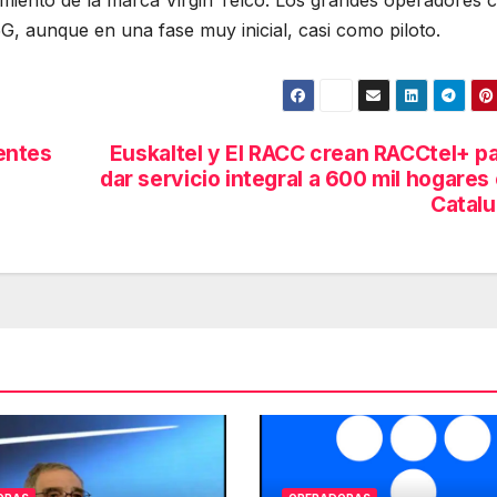
zamiento de la marca Virgin Telco. Los grandes operadores 
5G, aunque en una fase muy inicial, casi como piloto.
ientes
Euskaltel y El RACC crean RACCtel+ p
dar servicio integral a 600 mil hogares
Catal