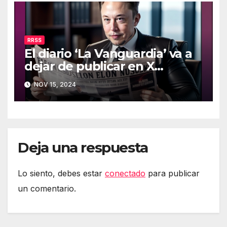
RRSS
El diario ‘La Vanguardia’ va a
dejar de publicar en X
(Twitter)
NOV 15, 2024
Deja una respuesta
Lo siento, debes estar
conectado
para publicar
un comentario.