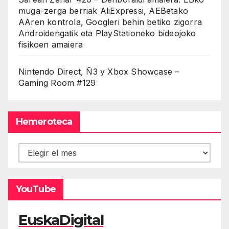
muga-zerga berriak AliExpressi, AEBetako
AAren kontrola, Googleri behin betiko zigorra
Androidengatik eta PlayStationeko bideojoko
fisikoen amaiera
Nintendo Direct, Ñ3 y Xbox Showcase –
Gaming Room #129
Hemeroteca
Hemeroteca
YouTube
EuskaDigital