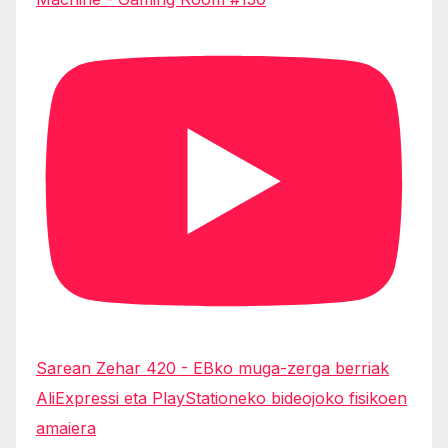
Sarean Zehar 420 - EBko muga-zerga berriak
AliExpressi eta PlayStationeko bideojoko fisikoen
amaiera