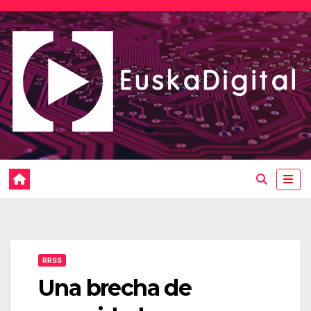
Saltar
al
contenido
RRSS
Una brecha de