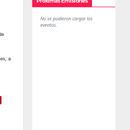
Próximas Emisiones
de
es, a