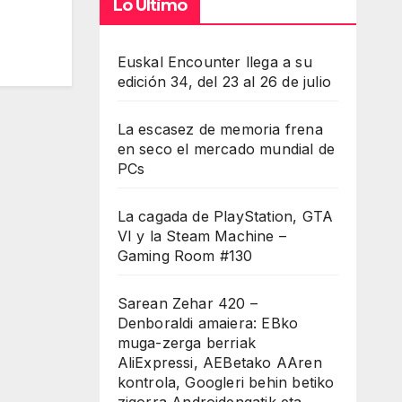
Lo Último
Euskal Encounter llega a su
edición 34, del 23 al 26 de julio
La escasez de memoria frena
en seco el mercado mundial de
PCs
La cagada de PlayStation, GTA
VI y la Steam Machine –
Gaming Room #130
Sarean Zehar 420 –
Denboraldi amaiera: EBko
muga-zerga berriak
AliExpressi, AEBetako AAren
kontrola, Googleri behin betiko
zigorra Androidengatik eta