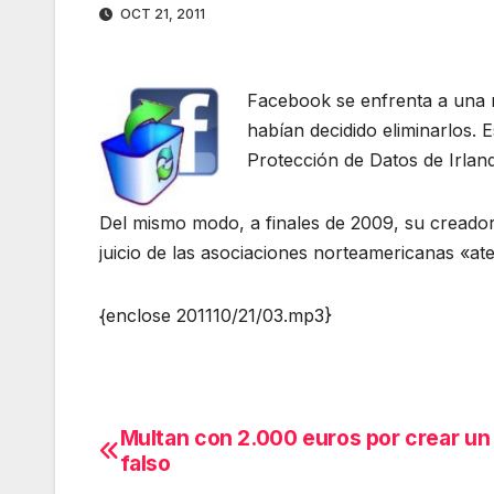
OCT 21, 2011
Facebook se enfrenta a una 
habían decidido eliminarlos. 
Protección de Datos de Irlan
Del mismo modo, a finales de 2009, su creador
juicio de las asociaciones norteamericanas «at
{enclose 201110/21/03.mp3}
Multan con 2.000 euros por crear un 
Navegación
falso
de