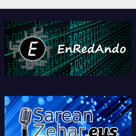
Androidengatik eta
PlayStationeko bideojoko
fisikoen amaiera