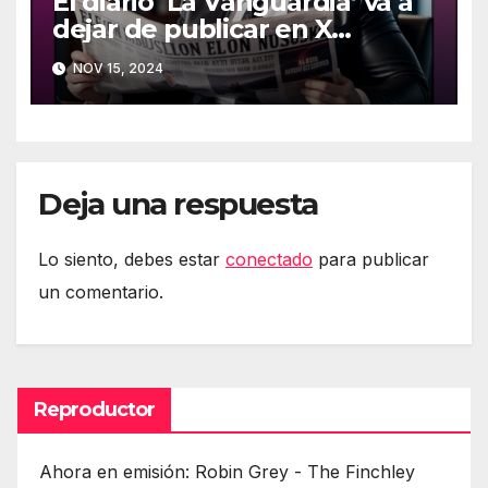
El diario ‘La Vanguardia’ va a
dejar de publicar en X
(Twitter)
NOV 15, 2024
Deja una respuesta
Lo siento, debes estar
conectado
para publicar
un comentario.
Reproductor
Ahora en emisión: Robin Grey - The Finchley