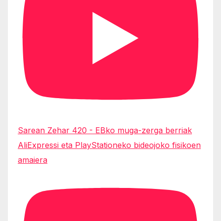
Sarean Zehar 420 - EBko muga-zerga berriak
AliExpressi eta PlayStationeko bideojoko fisikoen
amaiera