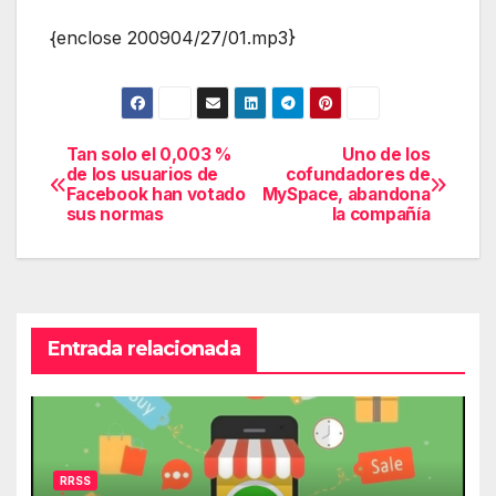
{enclose 200904/27/01.mp3}
Tan solo el 0,003 %
Uno de los
Navegación
de los usuarios de
cofundadores de
Facebook han votado
MySpace, abandona
de
sus normas
la compañía
entradas
Entrada relacionada
RRSS