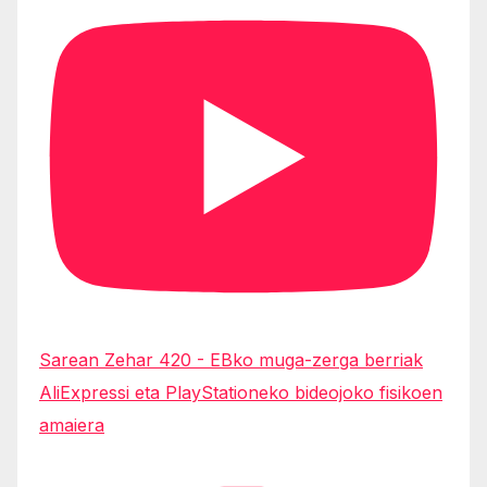
Sarean Zehar 420 - EBko muga-zerga berriak
AliExpressi eta PlayStationeko bideojoko fisikoen
amaiera