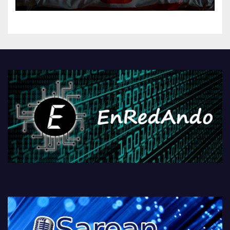
AliExpressi, AEBetako AAren
kontrola, Googleri behin
betiko zigorra
Androidengatik eta
PlayStationeko bideojoko
fisikoen amaiera