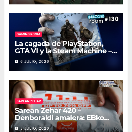
GAMING ROOM
La cagada de PlayStation,
GTA VI y la Steam Machine –
Gaming Room #130
6 JULIO, 2026
SAREAN ZEHAR
Sarean Zehar 420 –
Denboraldi amaiera: EBko
muga-zerga berriak
5 JULIO, 2026