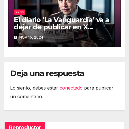
RRSS
El diario ‘La Vanguardia’ va a
dejar de publicar en X
(Twitter)
NOV 15, 2024
Deja una respuesta
Lo siento, debes estar
conectado
para publicar
un comentario.
Reproductor