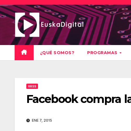
Saltar
al
contenido
¿QUÉ SOMOS?
PROGRAMAS
RRSS
Facebook compra la ‘
ENE 7, 2015