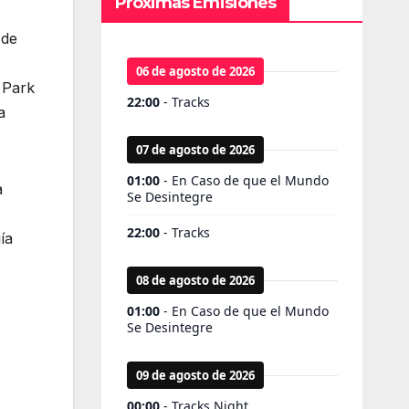
Próximas Emisiones
 de
 Park
a
a
ía