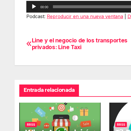
Reproductor
00:00
de
Podcast:
Reproducir en una nueva ventana
|
D
audio
Line y el negocio de los transportes
Navegación
privados: Line Taxi
de
entradas
Entrada relacionada
RRSS
RRSS