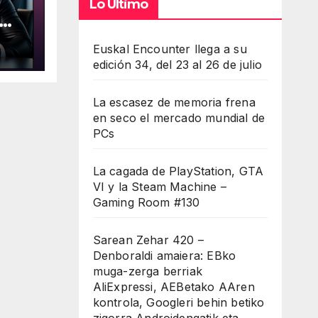
Lo Último
r en
Euskal Encounter llega a su
edición 34, del 23 al 26 de julio
La escasez de memoria frena
en seco el mercado mundial de
PCs
La cagada de PlayStation, GTA
VI y la Steam Machine –
Gaming Room #130
Sarean Zehar 420 –
Denboraldi amaiera: EBko
muga-zerga berriak
AliExpressi, AEBetako AAren
kontrola, Googleri behin betiko
zigorra Androidengatik eta