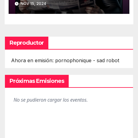
(Twitter)
NOV 15, 2024
Reproductor
Ahora en emisión: pornophonique - sad robot
Próximas Emisiones