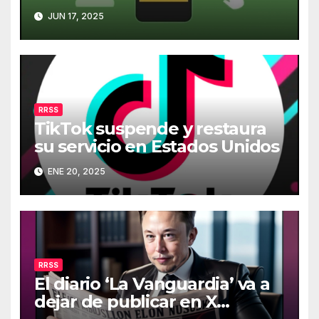
JUN 17, 2025
RRSS
TikTok suspende y restaura
su servicio en Estados Unidos
ENE 20, 2025
RRSS
El diario ‘La Vanguardia’ va a
dejar de publicar en X