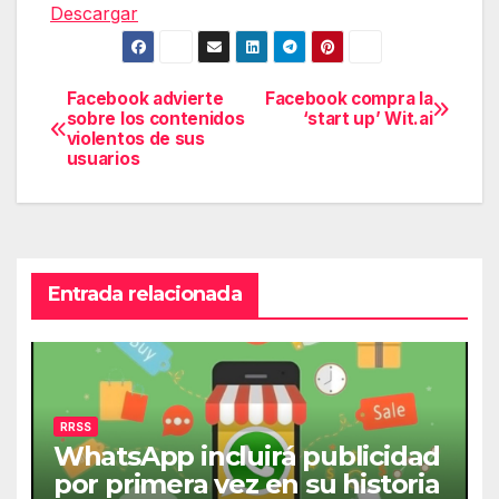
Descargar
Facebook advierte
Facebook compra la
Navegación
sobre los contenidos
‘start up’ Wit.ai
violentos de sus
de
usuarios
entradas
Entrada relacionada
RRSS
WhatsApp incluirá publicidad
por primera vez en su historia