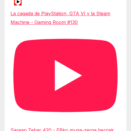
La cagada de PlayStation, GTA VI y la Steam
Machine - Gaming Room #130
Sarean Zehar 420 - EBko muga-zerga berriak