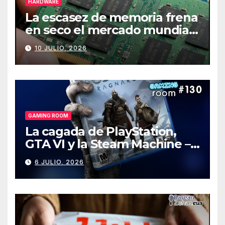
HARDWARE
La escasez de memoria frena
en seco el mercado mundial
de PCs
10 JULIO, 2026
GAMING ROOM
La cagada de PlayStation,
GTA VI y la Steam Machine –
Gaming Room #130
6 JULIO, 2026