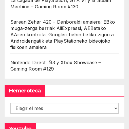
La cagada de PlayStation, GTA VI y la Steam
Machine – Gaming Room #130
Sarean Zehar 420 – Denboraldi amaiera: EBko
muga-zerga berriak AliExpressi, AEBetako
AAren kontrola, Googleri behin betiko zigorra
Androidengatik eta PlayStationeko bideojoko
fisikoen amaiera
Nintendo Direct, Ñ3 y Xbox Showcase –
Gaming Room #129
Hemeroteca
Hemeroteca
YouTube