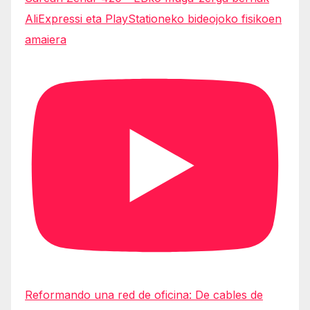
AliExpressi eta PlayStationeko bideojoko fisikoen
amaiera
Reformando una red de oficina: De cables de