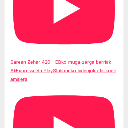
Sarean Zehar 420 - EBko muga-zerga berriak
AliExpressi eta PlayStationeko bideojoko fisikoen
amaiera