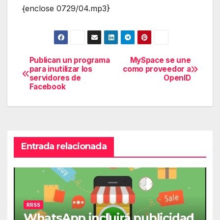
{enclose 0729/04.mp3}
Publican un programa
MySpace se une
Navegación
para inutilizar los
como proveedor a
servidores de
OpenID
de
Facebook
entradas
Entrada relacionada
RRSS
WhatsApp incluirá publicidad